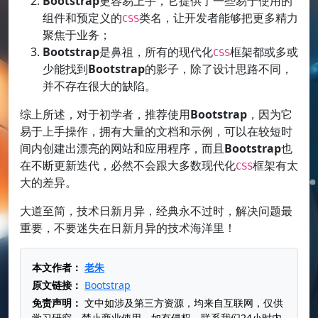
Bootstrap
更容易上手，它提供了一些易于使用的
组件和预定义的
类名，让开发者能够把更多精力
CSS
聚焦于业务；
Bootstrap
是鼻祖，所有的现代化
框架都或多或
CSS
少能找到
Bootstrap
的影子，除了设计思路不同，
并不存在很大的缺陷。
综上所述，对于初学者，推荐使用
Bootstrap
，因为它
易于上手操作，拥有大量的文档和示例，可以在较短时
间内创建出漂亮的网站和应用程序，而且
Bootstrap
也
在不断更新迭代，必然不会跟大多数现代化
框架有太
CSS
大的差异。
大道至简，技术日新月异，经典永不过时，解决问题最
重要，不要迷失在日新月异的技术海洋里！
本文作者：
老朱
原文链接：
Bootstrap
免责声明：
文中如涉及第三方资源，均来自互联网，仅供
学习研究，禁止商业使用，如有侵权，联系我们24小时内