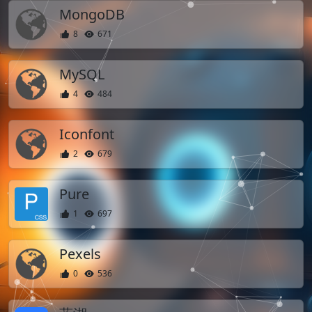
MongoDB
8
671
MySQL
4
484
Iconfont
2
679
Pure
1
697
Pexels
0
536