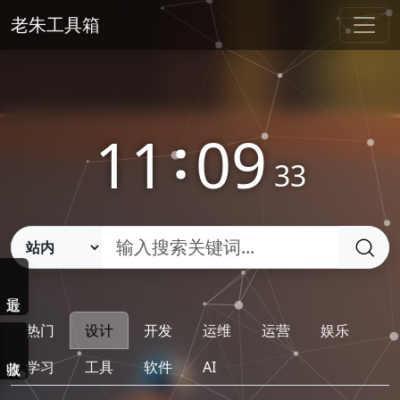
老朱工具箱
11
:
09
33
热门
设计
开发
运维
运营
娱乐
学习
工具
软件
AI