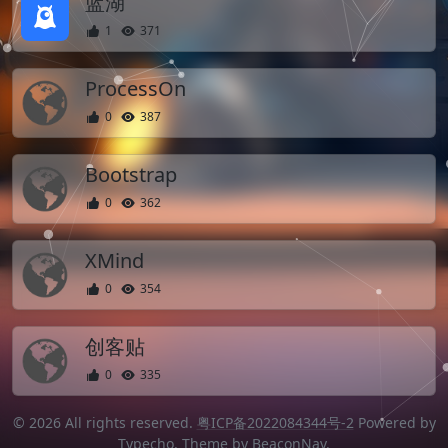
蓝湖
1
371
ProcessOn
0
387
Bootstrap
0
362
XMind
0
354
创客贴
0
335
© 2026 All rights reserved.
粤ICP备2022084344号-2
Powered by
Typecho
. Theme by
BeaconNav
.