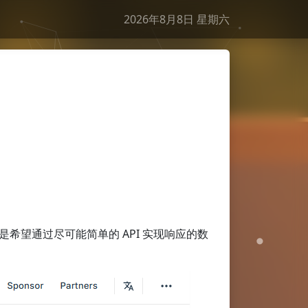
2026年8月8日 星期六
干支
丙午年丙申月甲寅日
生肖
马
星座
狮子座
节日
节气
是希望通过尽可能简单的 API 实现响应的数